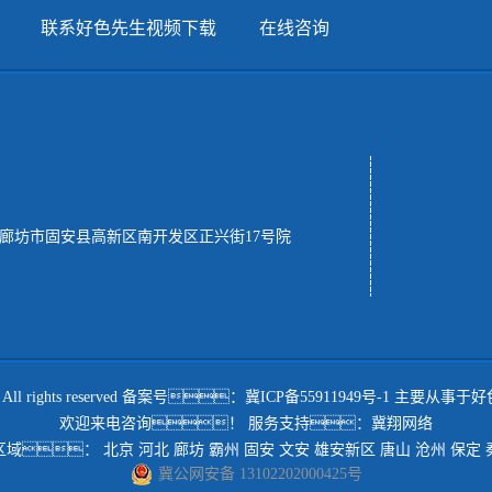
联系好色先生视频下载
在线咨询
 河北省廊坊市固安县高新区南开发区正兴街17号院
rights reserved 备案号：
冀ICP备55911949号-1
主要从事于
好
欢迎来电咨询！
服务支持：
冀翔网络
区域：
北京
河北
廊坊
霸州
固安
文安
雄安新区
唐山
沧州
保定
冀公网安备 13102202000425号