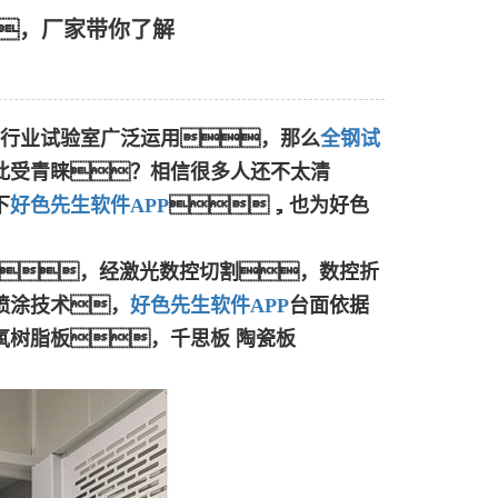
，厂家带你了解
行业试验室广泛运用，那么
全钢试
此受青睐？相信很多人还不太清
下
好色先生软件APP
，也为好色
。
轧钢，经激光数控切割，数控折
喷涂技术，
好色先生软件APP
台面依据
氧树脂板，千思板 陶瓷板