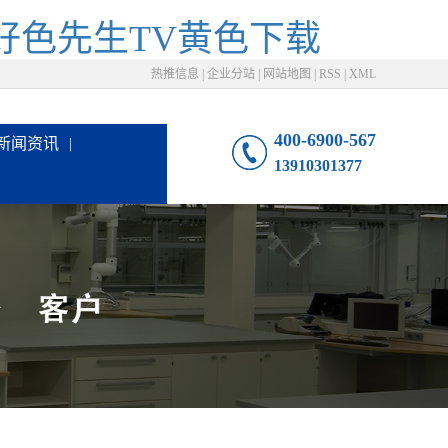
,好色先生TV黄色下载
热推信息
|
企业分站
|
网站地图
|
RSS
|
XML
400-6900-567
新闻资讯
13910301377